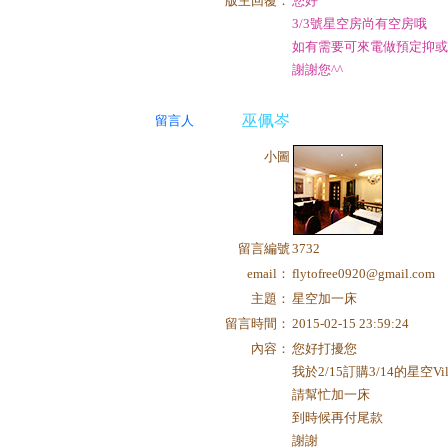
版主回覆：
您好
3/3號星空房尚有空房哦
如有需要可來電做預定抑或
謝謝您^^
巫佩岑
留言人
小圖
留言編號
3732
email：
flytofree0920@gmail.com
主題：
星空加一床
留言時間：
2015-02-15 23:59:24
內容：
您好打擾您
我於2/15訂購3/14的星空Vi
請幫忙加一床
到時候再付尾款
謝謝