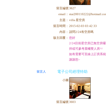
留言編號
3627
email：
star200110222@hotmail.c
主題：
villa 星空房
留言時間：
2015-02-03 03:42:33
內容：
請問2/24有空房嗎
版主回覆：
您好
2/24目前星空房已無空房囉
抑或可參考晨曦雙人房^^
如有需要可至線上訂房系統
謝謝您~
電子公司經理特助
留言人
小圖
留言編號
3603