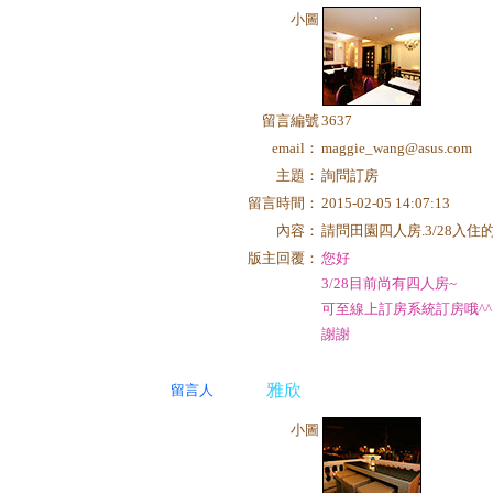
小圖
留言編號
3637
email：
maggie_wang@asus.com
主題：
詢問訂房
留言時間：
2015-02-05 14:07:13
內容：
請問田園四人房.3/28入住的.
版主回覆：
您好
3/28目前尚有四人房~
可至線上訂房系統訂房哦^^
謝謝
雅欣
留言人
小圖