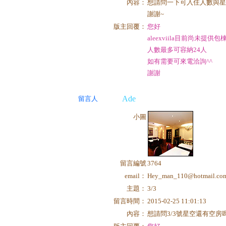
內容：
想請問一下可入住人數與星
謝謝~
版主回覆：
您好
aleexviila目前尚未提供
人數最多可容納24人
如有需要可來電洽詢^^
謝謝
Ade
留言人
小圖
留言編號
3764
email：
Hey_man_110@hotmail.co
主題：
3/3
留言時間：
2015-02-25 11:01:13
內容：
想請問3/3號星空還有空房