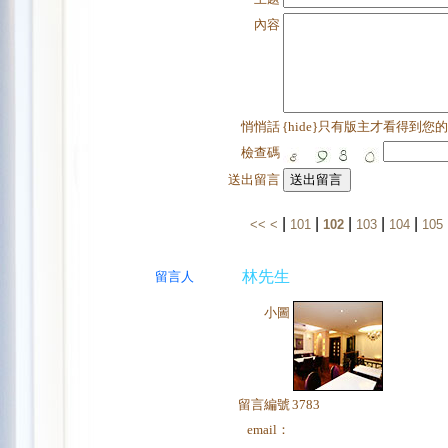
內容
悄悄話
{hide}只有版主才看得到您
檢查碼
送出留言
|
|
|
|
|
<<
<
101
102
103
104
105
林先生
留言人
小圖
留言編號
3783
email：