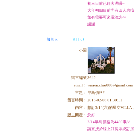
初三目前已經客滿囉~
大年初四目前尚有四人房哦
如有需要可來電洽詢^^
謝謝
KILO
留言人
小圖
留言編號
3642
email：
warren.chiu000@gmail.com
主題：
早鳥價格?
留言時間：
2015-02-06 01:30:11
內容：
想訂3/14(六)的星空VIL
版主回覆：
您好
3/14早鳥價格為4480哦^^
請直接於線上訂房系統訂