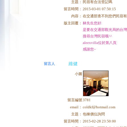
主題：
民宿有合法登記嗎
留言時間：
2015-03-01 07:50:15
內容：
在交通部查不到您們民宿
版主回覆：
林先生您好:
是要在交通部觀光局的台
搜尋台灣民宿哦^^
aleexvilla位於第八頁
感謝您~
維健
留言人
小圖
留言編號
3781
email：
coldkf@hotmail.com
主題：
包棟價位詢問
留言時間：
2015-02-28 23:50:00