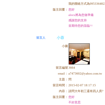
我的聯絡方式為095336482
版主回覆：
您好
aleex將為您做準備
感謝您的支持
並期待您的蒞臨^^
小蓉
留言人
小圖
留言編號
3664
email：
a7473602@yahoo.com.tw
主題：
問
留言時間：
2015-02-07 18:17:15
內容：
請問大年初三還有四人房?
版主回覆：
您好
不好意思