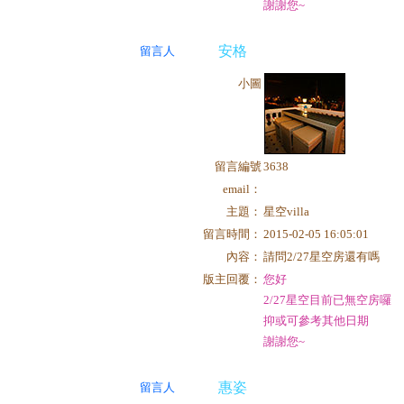
謝謝您~
安格
留言人
小圖
留言編號
3638
email：
主題：
星空villa
留言時間：
2015-02-05 16:05:01
內容：
請問2/27星空房還有嗎
版主回覆：
您好
2/27星空目前已無空房囉
抑或可參考其他日期
謝謝您~
惠姿
留言人