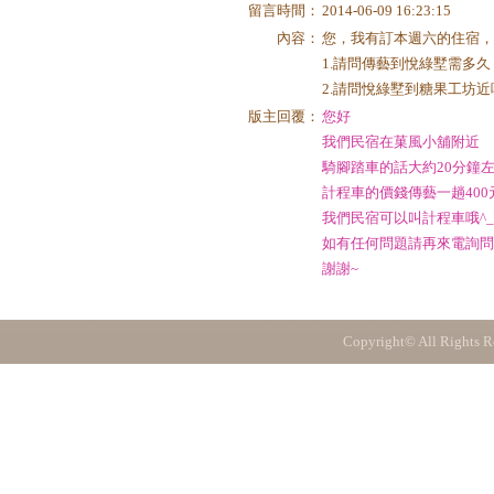
留言時間：
2014-06-09 16:23:15
內容：
您，我有訂本週六的住宿
1.請問傳藝到悅綠墅需多
2.請問悅綠墅到糖果工坊
版主回覆：
您好
我們民宿在菓風小舖附近
騎腳踏車的話大約20分鐘
計程車的價錢傳藝一趟400
我們民宿可以叫計程車哦^_
如有任何問題請再來電詢問
謝謝~
Copyright© All Rights R