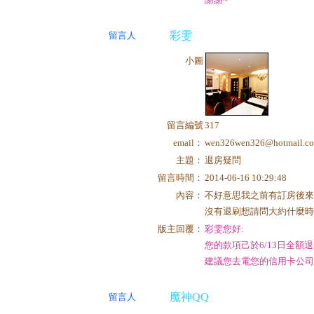
彩雯
留言人
小圖
留言編號
317
email：
wen326wen326@hotmail.c
主題：
退房疑問
留言時間：
2014-06-16 10:29:48
內容：
不好意思我之前有訂房後來
沒有退刷想請問大約什麼
版主回覆：
彩雯您好:
您的款項己於6/13日全額
建議您去電您的信用卡公司
魔神QQ
留言人