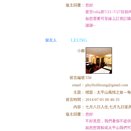
版主回覆：
您好:
星空villa房7/21~7/27
如您需要可至線上訂房訂購房
謝謝~
LEUNG
留言人
小圖
留言編號
556
email：
phyllisllleung@gmail.com
主題：
標題：太平山風情之旅～每
留言時間：
2014-07-01 00:46:35
內容：
七月八日入住,七月九日退房
版主回覆：
您好:
不好意思，我們暑假不提
如您想賞鯨或太平山我們