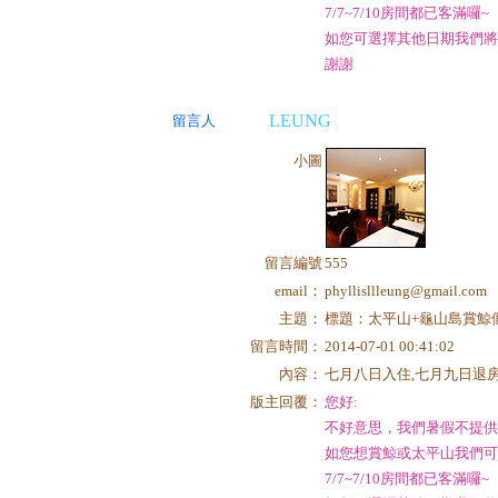
7/7~7/10房間都已客滿囉~
如您可選擇其他日期我們
謝謝
LEUNG
留言人
小圖
留言編號
555
email：
phyllisllleung@gmail.com
主題：
標題：太平山+龜山島賞鯨
留言時間：
2014-07-01 00:41:02
內容：
七月八日入住,七月九日退房
版主回覆：
您好:
不好意思，我們暑假不提
如您想賞鯨或太平山我們
7/7~7/10房間都已客滿囉~