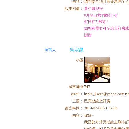
內容：
請問提早預訂有優惠嗎？入
版主回覆：
黃小姐您好:
9月平日我們都打5折
假日打7折哦^^
如您有需要可至線上訂房或
謝謝
吳宗昆
留言人
小圖
留言編號
747
email：
kwun_kwun@yahoo.com.tw
主題：
已完成線上訂房
留言時間：
2014-07-06 21:37:04
內容：
你好~
我已於方才完成線上刷卡訂房，
由於線上刷卡作業似乎並無