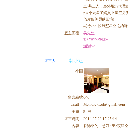
五)共三人，另外煩請代購童玩
p.s.小犬看了網頁上星
假度假美麗的回憶!
期待7/27悅綠墅星空之約囉~
版主回覆：
吳先生:
期待您的蒞臨~
謝謝^ ^
郭小姐
留言人
小圖
留言編號
646
email：
Memorykwok@gmail.com
主題：
訂房
留言時間：
2014-07-03 17:25:14
內容：
香港來的，想訂3天2夜星空vil