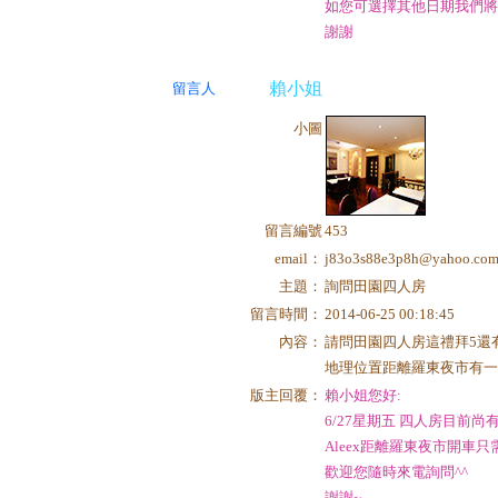
如您可選擇其他日期我們
謝謝
賴小姐
留言人
小圖
留言編號
453
email：
j83o3s88e3p8h@yahoo.com
主題：
詢問田園四人房
留言時間：
2014-06-25 00:18:45
內容：
請問田園四人房這禮拜5還
地理位置距離羅東夜市有一
版主回覆：
賴小姐您好:
6/27星期五 四人房目前尚
Aleex距離羅東夜市開車
歡迎您隨時來電詢問^^
謝謝~