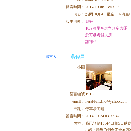
留言時間：
2014-10-06 13:05:03
內容：
請問10月9日星空villa有
版主回覆：
您好
10/9號星空房尚無空房囉
您可參考雙人房
謝謝^^
蔣偉昌
留言人
小圖
留言編號
1916
email：
heraldofwind@yahoo.com
主題：
停車場問題
留言時間：
2014-09-24 03:37:47
內容：
我已預約10月4日和5日的
出租? 最後你們會不會有