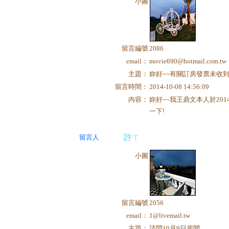
小圖
留言編號
2086
email：
movie690@hotmail.com.tw
主題：
妳好~~有關訂房發票未收到
留言時間：
2014-10-08 14:56:09
內容：
妳好~~我王鼎文本人於201
一下!
許ㄒ
留言人
小圖
留言編號
2056
email：
1@livemail.tw
主題：
請問10月9日房間