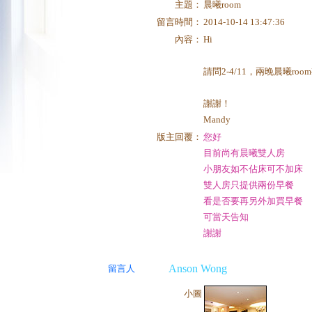
主題：
晨曦room
留言時間：
2014-10-14 13:47:36
內容：
Hi
請問2-4/11，兩晚晨曦
謝謝！
Mandy
版主回覆：
您好
目前尚有晨曦雙人房
小朋友如不佔床可不加床
雙人房只提供兩份早餐
看是否要再另外加買早餐
可當天告知
謝謝
Anson Wong
留言人
小圖