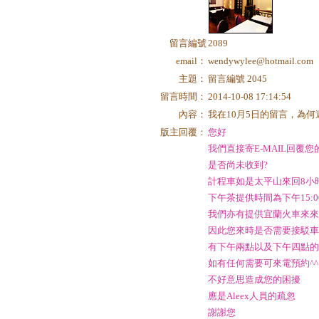
留言編號
2089
email：
wendywylee@hotmail.com
主題：
留言編號 2045
留言時間：
2014-10-08 17:14:54
內容：
我在10月5日的留言，為
版主回覆：
您好
我們直接寄E-MAIL回覆您
是否尚未收到?
計程車如是太平山來回8小時
下午茶提供時間為下午15:00~
我們亦有提供宜蘭火車來
因此您來時是否需要接駁車
有下午兩點以及下午四點
如有任何需要可來電預約^^
不好意思造成您的困擾
應是Aleex人員的疏忽
謝謝您