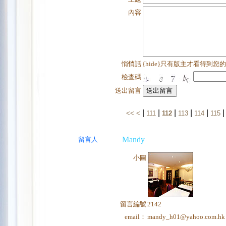
內容
悄悄話
{hide}只有版主才看得到您
檢查碼
送出留言
|
|
|
|
|
<<
<
111
112
113
114
115
Mandy
留言人
小圖
留言編號
2142
email：
mandy_h01@yahoo.com.hk