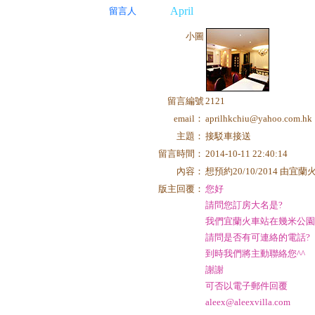
April
留言人
小圖
留言編號
2121
email：
aprilhkchiu@yahoo.com.hk
主題：
接駁車接送
留言時間：
2014-10-11 22:40:14
內容：
想預約20/10/2014
版主回覆：
您好
請問您訂房大名是?
我們宜蘭火車站在幾米公
請問是否有可連絡的電話?
到時我們將主動聯絡您^^
謝謝
可否以電子郵件回覆
aleex@aleexvilla.com