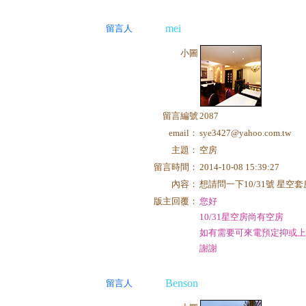
mei
留言人
小圖
留言編號
2087
email：
sye3427@yahoo.com.tw
主題：
空房
留言時間：
2014-10-08 15:39:27
內容：
想請問一下10/31號 星空
版主回覆：
您好
10/31星空房尚有空房
如有需要可來電預定抑或上
謝謝
Benson
留言人