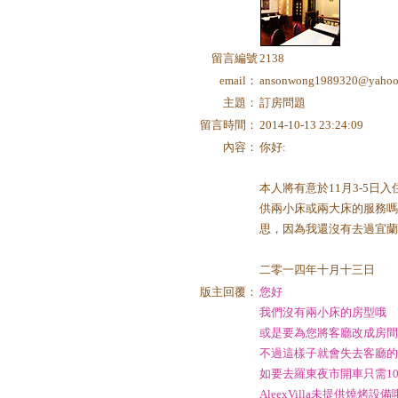
留言編號
2138
email：
ansonwong1989320@yahoo
主題：
訂房問題
留言時間：
2014-10-13 23:24:09
內容：
你好:
本人將有意於11月3-5日
供兩小床或兩大床的服務
思，因為我還沒有去過宜蘭
二零一四年十月十三日
版主回覆：
您好
我們沒有兩小床的房型哦
或是要為您將客廳改成房
不過這樣子就會失去客廳
如要去羅東夜市開車只需10
AleexVilla未提供燒烤設備