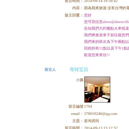
留言時間：
2014-09-14 19:59:42
內容：
因為我來旅遊 沒有台灣的
版主回覆：
您好
您可寫信至aleex@aleexvill
告知我們大約幾點火車抵
我們將會派車子前往接您
我們來的班次為下午兩點
回程的有11點以及下午1點
歡迎您來來信^^
等待宝贝
留言人
小圖
留言編號
1794
email：
378610246@qq.com
主題：
咨询房间
留言時間：
2014-09-13 15:12:52