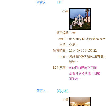
UU
留言人
小圖
留言編號
1769
email：
finbeauty4283@yahoo.com.
主題：
空房?
留言時間：
2014-09-10 14:59:22
內容：
您好 請問9/13是否還有雙
謝謝^^
版主回覆：
9/13目前已無空房囉
是否可參考其他日期呢
謝謝您^^
劉小姐
留言人
小圖