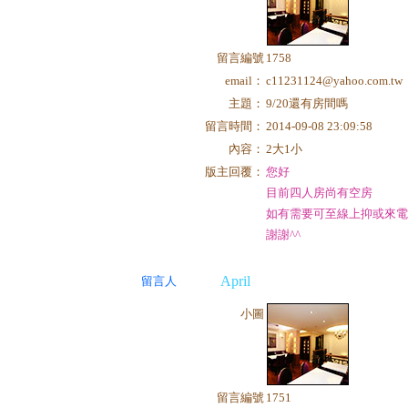
留言編號
1758
email：
c11231124@yahoo.com.tw
主題：
9/20還有房間嗎
留言時間：
2014-09-08 23:09:58
內容：
2大1小
版主回覆：
您好
目前四人房尚有空房
如有需要可至線上抑或來
謝謝^^
April
留言人
小圖
留言編號
1751