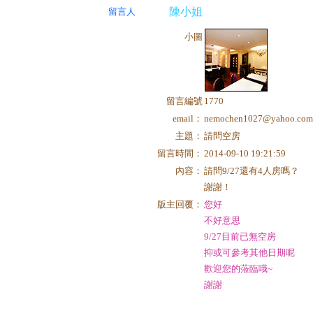
陳小姐
留言人
小圖
留言編號
1770
email：
nemochen1027@yahoo.com
主題：
請問空房
留言時間：
2014-09-10 19:21:59
內容：
請問9/27還有4人房嗎？
謝謝！
版主回覆：
您好
不好意思
9/27目前已無空房
抑或可參考其他日期呢
歡迎您的蒞臨哦~
謝謝