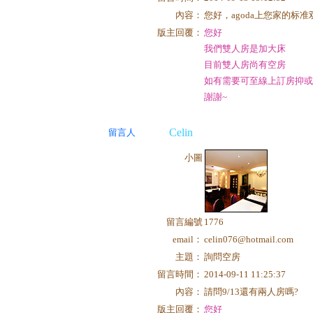
內容：
您好，agoda上您家的标
版主回覆：
您好
我們雙人房是加大床
目前雙人房尚有空房
如有需要可至線上訂房抑或
謝謝~
Celin
留言人
小圖
留言編號
1776
email：
celin076@hotmail.com
主題：
詢問空房
留言時間：
2014-09-11 11:25:37
內容：
請問9/13還有兩人房嗎?
版主回覆：
您好