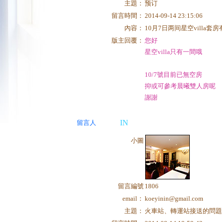
主題：
预订
留言時間：
2014-09-14 23:15:06
內容：
10月7日两间星空villa套
版主回覆：
您好
星空villa只有一間哦
10/7號目前已無空房
抑或可參考晨曦雙人房呢
謝謝
IN
留言人
小圖
留言編號
1806
email：
koeyinin@gmail.com
主題：
火車站、轉運站接送的問