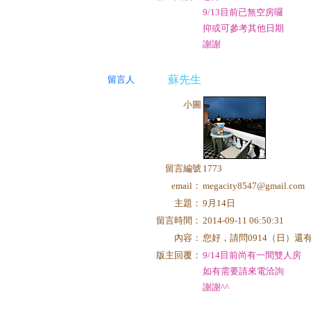
9/13目前已無空房囉
抑或可參考其他日期
謝謝
蘇先生
留言人
小圖
留言編號
1773
email：
megacity8547@gmail.com
主題：
9月14日
留言時間：
2014-09-11 06:50:31
內容：
您好，請問0914（日）
版主回覆：
9/14目前尚有一間雙人房
如有需要請來電洽詢
謝謝^^