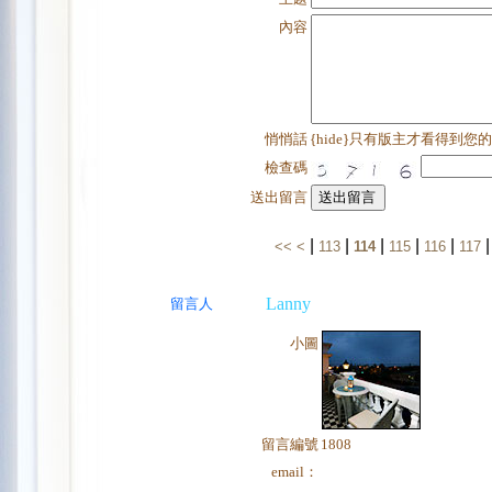
內容
悄悄話
{hide}只有版主才看得到您
檢查碼
送出留言
|
|
|
|
|
<<
<
113
114
115
116
117
Lanny
留言人
小圖
留言編號
1808
email：