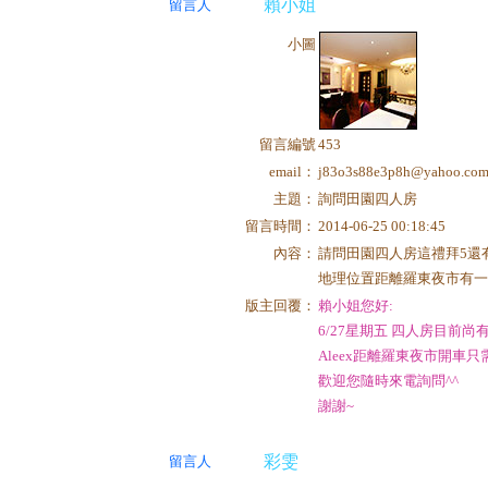
賴小姐
留言人
小圖
留言編號
453
email：
j83o3s88e3p8h@yahoo.com
主題：
詢問田園四人房
留言時間：
2014-06-25 00:18:45
內容：
請問田園四人房這禮拜5還
地理位置距離羅東夜市有一
版主回覆：
賴小姐您好:
6/27星期五 四人房目前尚
Aleex距離羅東夜市開車
歡迎您隨時來電詢問^^
謝謝~
彩雯
留言人