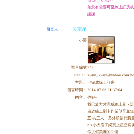
假日打7折哦^^
如您有需要可至線上訂房或
謝謝
吳宗昆
留言人
小圖
留言編號
747
email：
kwun_kwun@yahoo.com.tw
主題：
已完成線上訂房
留言時間：
2014-07-06 21:37:04
內容：
你好~
我已於方才完成線上刷卡訂房，
由於線上刷卡作業似乎並無
五)共三人，另外煩請代購童玩
p.s.小犬看了網頁上星
假度假美麗的回憶!