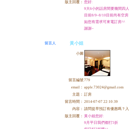
版主回覆：
您好:
9大6小的話房間要幾間四
目前8/9~8/10目前尚有空房
如您有需求可來電訂房^^
謝謝~
黃小姐
留言人
小圖
留言編號
779
email：
apple.73024@gmail.com
主題：
訂房
留言時間：
2014-07-07 22:10:39
內容：
請問提早預訂有優惠嗎？入
版主回覆：
黃小姐您好:
9月平日我們都打5折