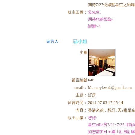
期待7/27悅綠墅星空之約囉~
版主回覆：
吳先生:
期待您的蒞臨~
謝謝^ ^
郭小姐
留言人
小圖
留言編號
646
email：
Memorykwok@gmail.com
主題：
訂房
留言時間：
2014-07-03 17:25:14
內容：
香港來的，想訂3天2夜星空vil
版主回覆：
您好:
星空villa房7/21~7/27
如您需要可至線上訂房訂購房