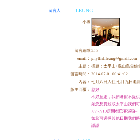
LEUNG
留言人
小圖
留言編號
555
email：
phyllisllleung@gmail.com
主題：
標題：太平山+龜山島賞鯨
留言時間：
2014-07-01 00:41:02
內容：
七月八日入住,七月九日退房
版主回覆：
您好:
不好意思，我們暑假不提
如您想賞鯨或太平山我們
7/7~7/10房間都已客滿囉~
如您可選擇其他日期我們
謝謝