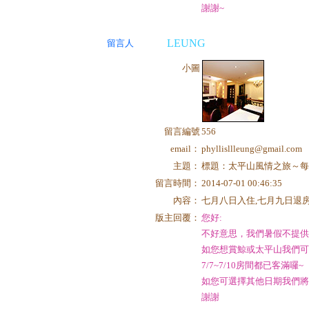
謝謝~
LEUNG
留言人
小圖
留言編號
556
email：
phyllisllleung@gmail.com
主題：
標題：太平山風情之旅～每
留言時間：
2014-07-01 00:46:35
內容：
七月八日入住,七月九日退房
版主回覆：
您好:
不好意思，我們暑假不提
如您想賞鯨或太平山我們
7/7~7/10房間都已客滿囉~
如您可選擇其他日期我們
謝謝