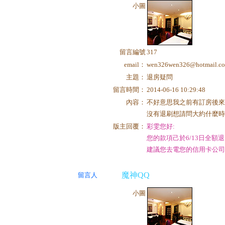
小圖
留言編號
317
email：
wen326wen326@hotmail.c
主題：
退房疑問
留言時間：
2014-06-16 10:29:48
內容：
不好意思我之前有訂房後來
沒有退刷想請問大約什麼
版主回覆：
彩雯您好:
您的款項己於6/13日全額
建議您去電您的信用卡公司
魔神QQ
留言人
小圖