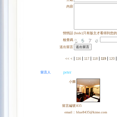
內容
悄悄話
{hide}只有版主才看得到您
檢查碼
送出留言
|
|
|
|
|
<<
<
116
117
118
119
120
peter
留言人
小圖
留言編號
835
email：
blue8435@kimo.com