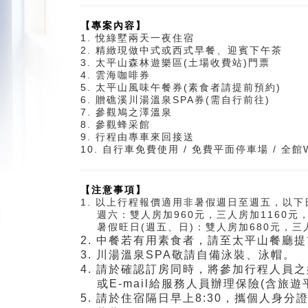
【專案內容】
1. 悅綠墅兩天一夜住宿
2. 精緻現做中式或西式早餐、迎賓下午茶
3. 太平山森林遊樂區(土場收費站)門票
4. 雲海咖啡券
5. 太平山風味午餐券(素食者請提前預約)
6. 贈礁溪川湯溫泉SPA券(需自行前往)
7. 參觀鳩之澤溫泉
8. 參觀蜂采館
9. 行程由專車來回接送
10. 自行車免費使用 / 免費平面停車場 / 全館
【注意事項】
1. 以上行程報價適用非暑假週日至週五，以
週六：雙人房加960元，三人房加1160元，
暑假旺日(週五、日)：雙人房加680元，三人
2. 中餐若有用素食者，請至太平山餐廳
3. 川湯溫泉SPA敬請自備泳裝、泳帽。
4. 請於確認訂房同時，將參加行程人員
或E-mail給服務人員辦理保險(含旅遊
5. 請於住宿隔日早上8:30，攜個人身