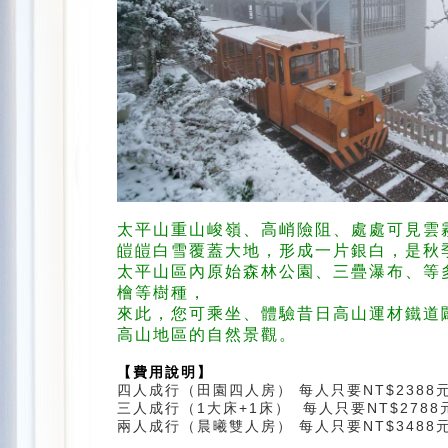
太平山重山峻嶺、高峭險阻、處處可見雲
皚皚白雪覆蓋大地，形成一片銀白，是秋
太平山區內原始森林公園、三疊瀑布、等
檜等樹種，
來此，您可乘坐、體驗昔日高山運材鐵道
高山地區的自然景觀。
【費用說明】
四人成行（田園四人房） 每人只要NT$2388
三人成行（1大床+1床） 每人只要NT$2788
兩人成行（晨曦雙人房） 每人只要NT$3488